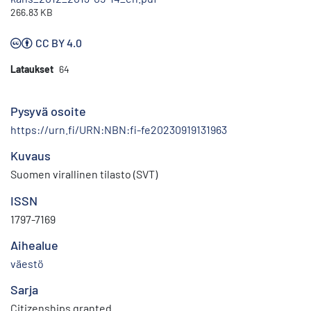
266.83 KB
CC BY 4.0
Lataukset
64
Pysyvä osoite
https://urn.fi/URN:NBN:fi-fe20230919131963
Kuvaus
Suomen virallinen tilasto (SVT)
ISSN
1797-7169
Aihealue
väestö
Sarja
Citizenships granted