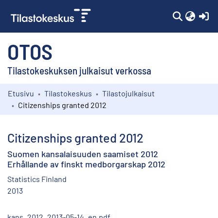
(c
OTOS
Tilastokeskuksen julkaisut verkossa
Etusivu
Tilastokeskus
Tilastojulkaisut
Kokoelmat
Citizenships granted 2012
Selaa
Citizenships granted 2012
Suomen kansalaisuuden saamiset 2012
Erhållande av finskt medborgarskap 2012
Statistics Finland
2013
kans_2012_2013-05-14_en.pdf