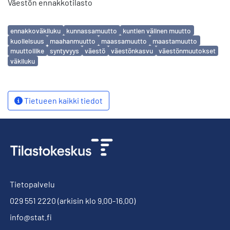
Väestön ennakkotilasto
Avainsanat
ennakkoväkiluku
kunnassamuutto
kuntien välinen muutto
kuolleisuus
maahanmuutto
maassamuutto
maastamuutto
muuttoliike
syntyvyys
väestö
väestönkasvu
väestönmuutokset
väkiluku
Tietueen kaikki tiedot
Tietopalvelu
029 551 2220
(arkisin klo 9.00-16.00)
info@stat.fi