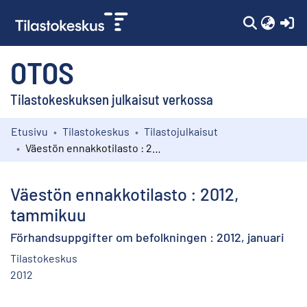
(c
OTOS
Tilastokeskuksen julkaisut verkossa
Etusivu
Tilastokeskus
Tilastojulkaisut
Kokoelmat
Väestön ennakkotilasto : 2012, tammikuu
Selaa
Väestön ennakkotilasto : 2012,
tammikuu
Förhandsuppgifter om befolkningen : 2012, januari
Tilastokeskus
2012