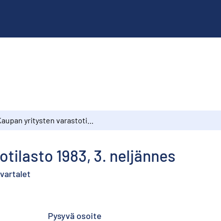
Kaupan yritysten varastotilasto 1983, 3. neljännes
tilasto 1983, 3. neljännes
vartalet
Pysyvä osoite