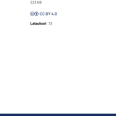
223 KB
CC BY 4.0
Lataukset
73