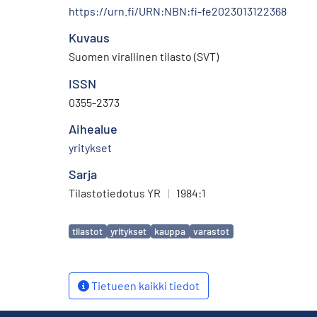
https://urn.fi/URN:NBN:fi-fe2023013122368
Kuvaus
Suomen virallinen tilasto (SVT)
ISSN
0355-2373
Aihealue
yritykset
Sarja
Tilastotiedotus YR
|
1984:1
Avainsanat
tilastot
yritykset
kauppa
varastot
Tietueen kaikki tiedot