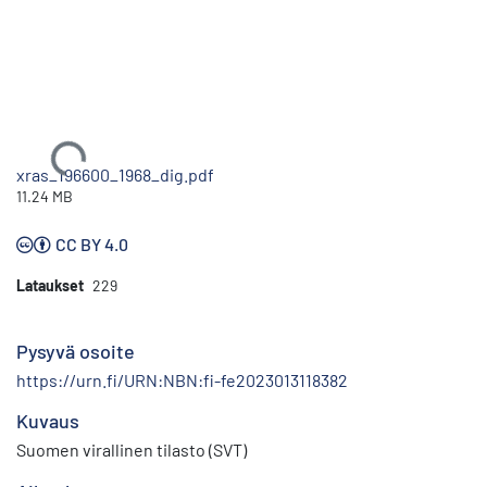
Ladataan...
xras_196600_1968_dig.pdf
11.24 MB
CC BY 4.0
Lataukset
229
Pysyvä osoite
https://urn.fi/URN:NBN:fi-fe2023013118382
Kuvaus
Suomen virallinen tilasto (SVT)