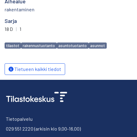
Aihealue
rakentaminen
Sarja
18 D
|
1
Avainsanat
tilastot
rakennustuotanto
asuntotuotanto
asunnot
Tietueen kaikki tiedot
Tietopalvelu
029 551 2220
(arkisin klo 9.00-16.00)