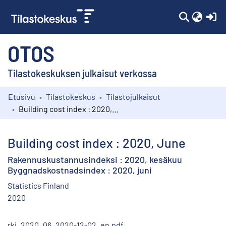
(c
OTOS
Tilastokeskuksen julkaisut verkossa
Etusivu
Tilastokeskus
Tilastojulkaisut
Kokoelmat
Building cost index : 2020, June
Selaa
Building cost index : 2020, June
Rakennuskustannusindeksi : 2020, kesäkuu
Byggnadskostnadsindex : 2020, juni
Statistics Finland
2020
rki_2020_06_2020-12-02_en.pdf