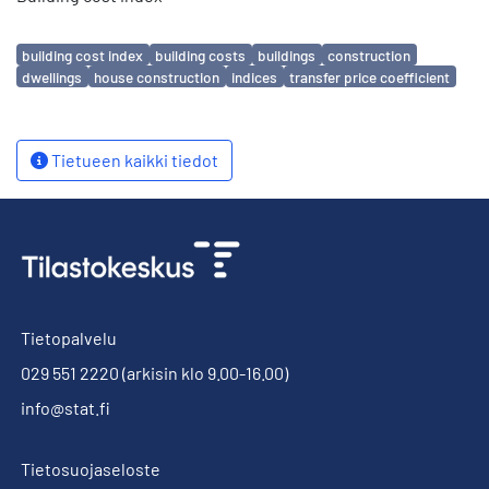
Avainsanat
building cost index
building costs
buildings
construction
dwellings
house construction
indices
transfer price coefficient
Tietueen kaikki tiedot
Tietopalvelu
029 551 2220
(arkisin klo 9.00-16.00)
info@stat.fi
Tietosuojaseloste