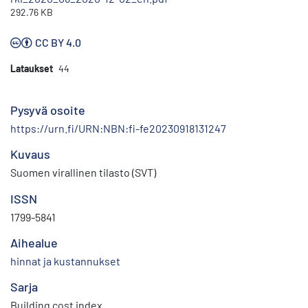
292.76 KB
CC BY 4.0
Lataukset
44
Pysyvä osoite
https://urn.fi/URN:NBN:fi-fe20230918131247
Kuvaus
Suomen virallinen tilasto (SVT)
ISSN
1799-5841
Aihealue
hinnat ja kustannukset
Sarja
Building cost index