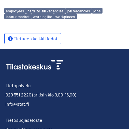
Avainsanat
employees
hard-to-fill vacancies
job vacancies
jobs
labour market
working life
workplaces
Tietueen kaikki tiedot
Tietopalvelu
029 551 2220
(arkisin klo 9.00-16.00)
info@stat.fi
Tietosuojaseloste