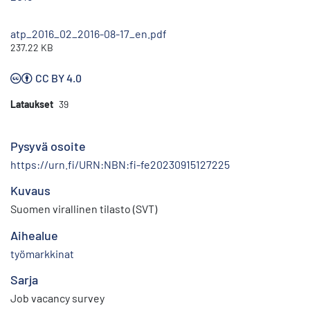
atp_2016_02_2016-08-17_en.pdf
237.22 KB
CC BY 4.0
Lataukset
39
Pysyvä osoite
https://urn.fi/URN:NBN:fi-fe20230915127225
Kuvaus
Suomen virallinen tilasto (SVT)
Aihealue
työmarkkinat
Sarja
Job vacancy survey