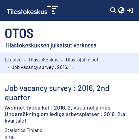
(c
OTOS
Tilastokeskuksen julkaisut verkossa
Etusivu
Tilastokeskus
Tilastojulkaisut
Kokoelmat
Job vacancy survey : 2016, 2nd quarter
Selaa
Job vacancy survey : 2016, 2nd
quarter
Avoimet työpaikat : 2016, 2. vuosineljännes
Undersökning om lediga arbetsplatser : 2016, 2:a
kvartalet
Statistics Finland
2016