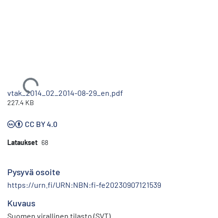
Ladataan...
vtak_2014_02_2014-08-29_en.pdf
227.4 KB
CC BY 4.0
Lataukset
68
Pysyvä osoite
https://urn.fi/URN:NBN:fi-fe20230907121539
Kuvaus
Suomen virallinen tilasto (SVT)