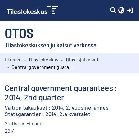
(c
OTOS
Tilastokeskuksen julkaisut verkossa
Etusivu
Tilastokeskus
Tilastojulkaisut
Kokoelmat
Central government guarantees : 2014, 2nd quarter
Selaa
Central government guarantees :
2014, 2nd quarter
Valtion takaukset : 2014, 2. vuosineljännes
Statsgarantier : 2014, 2:a kvartalet
Statistics Finland
2014