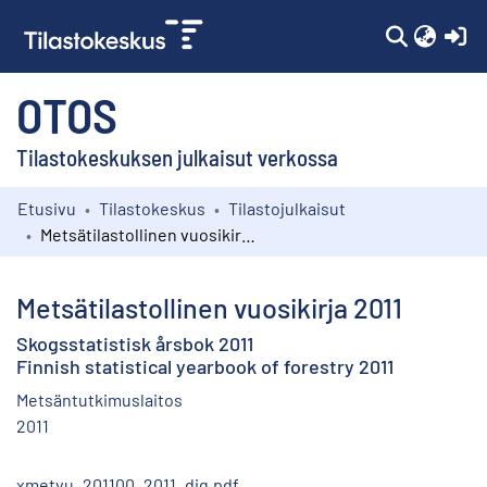
(c
OTOS
Tilastokeskuksen julkaisut verkossa
Etusivu
Tilastokeskus
Tilastojulkaisut
Kokoelmat
Metsätilastollinen vuosikirja 2011
Selaa
Metsätilastollinen vuosikirja 2011
Skogsstatistisk årsbok 2011
Finnish statistical yearbook of forestry 2011
Metsäntutkimuslaitos
2011
xmetvu_201100_2011_dig.pdf