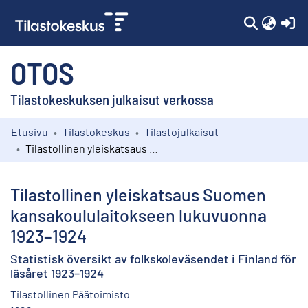
(c
OTOS
Tilastokeskuksen julkaisut verkossa
Etusivu
Tilastokeskus
Tilastojulkaisut
Kokoelmat
Tilastollinen yleiskatsaus Suomen kansakoululaitokseen lukuvuonna 1923–1924
Selaa
Tilastollinen yleiskatsaus Suomen
kansakoululaitokseen lukuvuonna
1923–1924
Statistisk översikt av folkskoleväsendet i Finland för
läsåret 1923–1924
Tilastollinen Päätoimisto