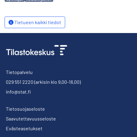
Tietueen kaikki tiedot
Tietopalvelu
029 551 2220
(arkisin klo 9.00-16.00)
info@stat.fi
Tietosuojaseloste
Saavutettavuusseloste
Evästeasetukset