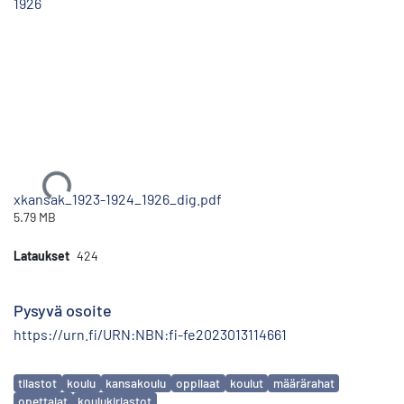
1926
Ladataan...
xkansak_1923-1924_1926_dig.pdf
5.79 MB
Lataukset
424
Pysyvä osoite
https://urn.fi/URN:NBN:fi-fe2023013114661
Avainsanat
tilastot
koulu
kansakoulu
oppilaat
koulut
määrärahat
opettajat
koulukirjastot