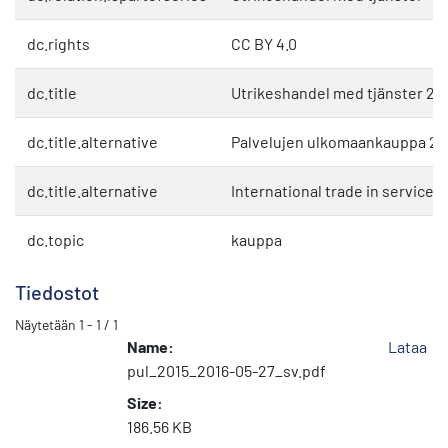
dc.rights
CC BY 4.0
dc.title
Utrikeshandel med tjänster 20
dc.title.alternative
Palvelujen ulkomaankauppa 20
dc.title.alternative
International trade in services
dc.topic
kauppa
Tiedostot
Näytetään
1 - 1 / 1
Name:
Lataa
pul_2015_2016-05-27_sv.pdf
Size:
186.56 KB