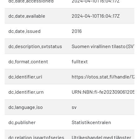
dc.date.accessioned
2024-04-10T16:04:17Z
dc.date.available
2024-04-10T16:04:17Z
dc.date.issued
2016
dc.description.svtstatus
Suomen virallinen tilasto (SVT)
dc.format.content
fulltext
dc.identifier.uri
https://otos.stat.fi/handle/1
dc.identifier.urn
URN:NBN:fi-fe2023090612052
dc.language.iso
sv
dc.publisher
Statistikcentralen
dc.relation.ispartofseries
Utrikeshandel med tjänster