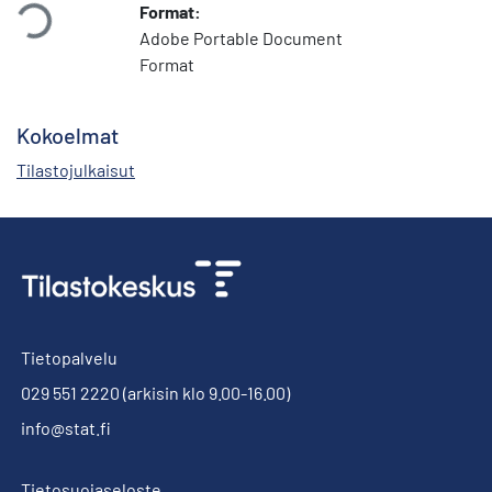
taan...
Format:
Adobe Portable Document
Format
Kokoelmat
Tilastojulkaisut
Tietopalvelu
029 551 2220
(arkisin klo 9.00-16.00)
info@stat.fi
Tietosuojaseloste