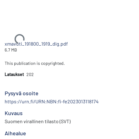
Ladataan...
xmavuti_191800_1919_dig.pdf
6.7 MB
This publication is copyrighted.
Lataukset
202
Pysyvä osoite
https://urn.fi/URN:NBN:fi-fe2023013118174
Kuvaus
Suomen virallinen tilasto (SVT)
Aihealue