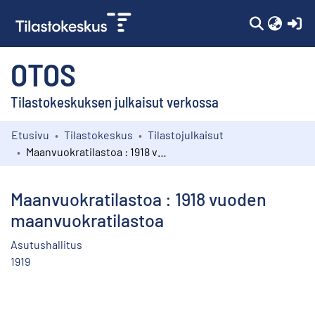
(c
OTOS
Tilastokeskuksen julkaisut verkossa
Etusivu
Tilastokeskus
Tilastojulkaisut
Kokoelmat
Maanvuokratilastoa : 1918 vuoden maanvuokratilastoa
Selaa
Maanvuokratilastoa : 1918 vuoden
maanvuokratilastoa
Asutushallitus
1919