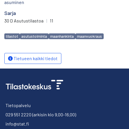
asuminen
Sarja
30 D Asutustilastoa
|
11
Avainsanat
tilastot
asutustoiminta
maanhankinta
maanvuokraus
Tietueen kaikki tiedot
Tietopalvelu
029 551 2220
(arkisin klo 9.00-16.00)
info@stat.fi