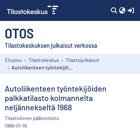
(c
OTOS
Tilastokeskuksen julkaisut verkossa
Etusivu
Tilastokeskus
Tilastojulkaisut
Kokoelmat
Autoliikenteen työntekijöiden palkkatilasto kolmannelta neljännekseltä 1968
Selaa
Autoliikenteen työntekijöiden
palkkatilasto kolmannelta
neljännekseltä 1968
Tilastollinen päätoimisto
1969-01-16