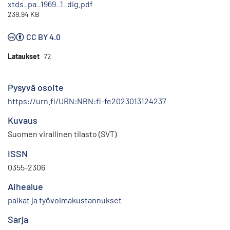
xtds_pa_1969_1_dig.pdf
239.94 KB
CC BY 4.0
Lataukset
72
Pysyvä osoite
https://urn.fi/URN:NBN:fi-fe2023013124237
Kuvaus
Suomen virallinen tilasto (SVT)
ISSN
0355-2306
Aihealue
palkat ja työvoimakustannukset
Sarja