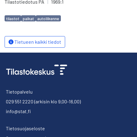
Tilastotiedotus PA
|
1969:1
Avainsanat
tilastot
palkat
autoliikenne
Tietueen kaikki tiedot
Tietopalvelu
029 551 2220
(arkisin klo 9.00-16.00)
info@stat.fi
Tietosuojaseloste