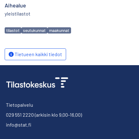
Aihealue
yleistilastot
Avainsanat
tilastot
seutukunnat
maakunnat
Tietueen kaikki tiedot
Tietopalvelu
029 551 2220
(arkisin klo 9.00-16.00)
info@stat.fi