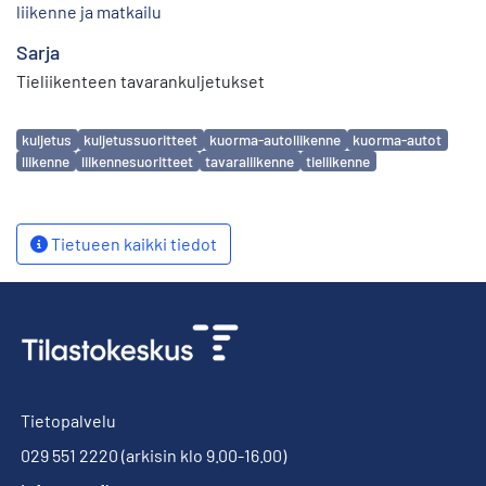
liikenne ja matkailu
Sarja
Tieliikenteen tavarankuljetukset
Avainsanat
kuljetus
kuljetussuoritteet
kuorma-autoliikenne
kuorma-autot
liikenne
liikennesuoritteet
tavaraliikenne
tieliikenne
Tietueen kaikki tiedot
Tietopalvelu
029 551 2220
(arkisin klo 9.00-16.00)