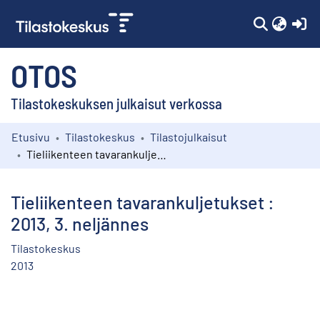
(c
OTOS
Tilastokeskuksen julkaisut verkossa
Etusivu
Tilastokeskus
Tilastojulkaisut
Kokoelmat
Tieliikenteen tavarankuljetukset : 2013, 3. neljännes
Selaa
Tieliikenteen tavarankuljetukset :
2013, 3. neljännes
Tilastokeskus
2013