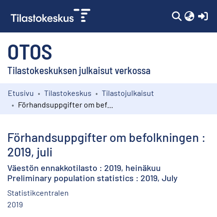
(c
OTOS
Tilastokeskuksen julkaisut verkossa
Etusivu
Tilastokeskus
Tilastojulkaisut
Kokoelmat
Förhandsuppgifter om befolkningen : 2019, juli
Selaa
Förhandsuppgifter om befolkningen :
2019, juli
Väestön ennakkotilasto : 2019, heinäkuu
Preliminary population statistics : 2019, July
Statistikcentralen
2019