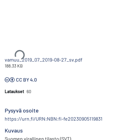
Ladataan...
vamuu_2019_07_2019-08-27_sv.pdf
188.33 KB
CC BY 4.0
Lataukset
60
Pysyvä osoite
https://urn.fi/URN:NBN:fi-fe20230905119831
Kuvaus
Suomen virallinen tilasto (SVT)