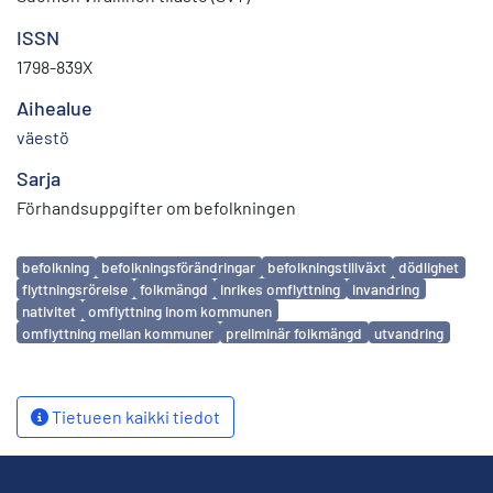
ISSN
1798-839X
Aihealue
väestö
Sarja
Förhandsuppgifter om befolkningen
Avainsanat
befolkning
befolkningsförändringar
befolkningstillväxt
dödlighet
flyttningsrörelse
folkmängd
inrikes omflyttning
invandring
nativitet
omflyttning inom kommunen
omflyttning mellan kommuner
preliminär folkmängd
utvandring
Tietueen kaikki tiedot