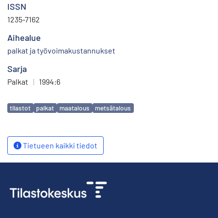
ISSN
1235-7162
Aihealue
palkat ja työvoimakustannukset
Sarja
Palkat
|
1994:6
Avainsanat
tilastot
palkat
maatalous
metsätalous
Tietueen kaikki tiedot