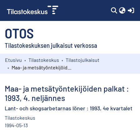
(c
OTOS
Tilastokeskuksen julkaisut verkossa
Etusivu
Tilastokeskus
Tilastojulkaisut
Kokoelmat
Maa- ja metsätyöntekijöiden palkat : 1993, 4. neljännes
Selaa
Maa- ja metsätyöntekijöiden palkat :
1993, 4. neljännes
Lant- och skogsarbetarnas löner : 1993, 4e kvartalet
Tilastokeskus
1994-05-13