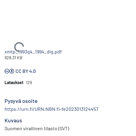
Ladataan...
xmtp_1993q4_1994_dig.pdf
928.31 KB
CC BY 4.0
Lataukset
129
Pysyvä osoite
https://urn.fi/URN:NBN:fi-fe2023013124457
Kuvaus
Suomen virallinen tilasto (SVT)