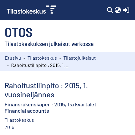
(c
OTOS
Tilastokeskuksen julkaisut verkossa
Etusivu
Tilastokeskus
Tilastojulkaisut
Kokoelmat
Rahoitustilinpito : 2015, 1. vuosineljännes
Selaa
Rahoitustilinpito : 2015, 1.
vuosineljännes
Finansräkenskaper : 2015, 1:a kvartalet
Financial accounts
Tilastokeskus
2015