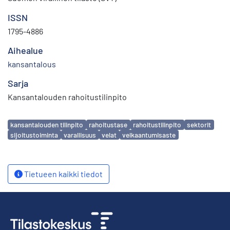
ISSN
1795-4886
Aihealue
kansantalous
Sarja
Kansantalouden rahoitustilinpito
Avainsanat
kansantalouden tilinpito
rahoitustase
rahoitustilinpito
sektorit
sijoitustoiminta
varallisuus
velat
velkaantumisaste
Tietueen kaikki tiedot