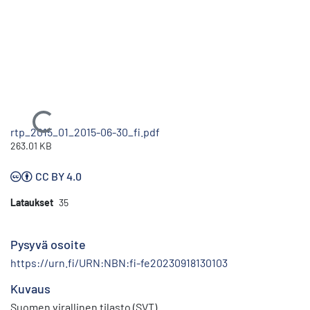
Ladataan...
rtp_2015_01_2015-06-30_fi.pdf
263.01 KB
CC BY 4.0
Lataukset
35
Pysyvä osoite
https://urn.fi/URN:NBN:fi-fe20230918130103
Kuvaus
Suomen virallinen tilasto (SVT)