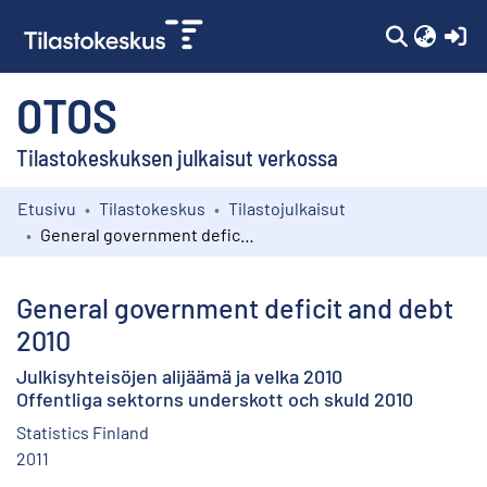
(c
OTOS
Tilastokeskuksen julkaisut verkossa
Etusivu
Tilastokeskus
Tilastojulkaisut
Kokoelmat
General government deficit and debt 2010
Selaa
General government deficit and debt
2010
Julkisyhteisöjen alijäämä ja velka 2010
Offentliga sektorns underskott och skuld 2010
Statistics Finland
2011