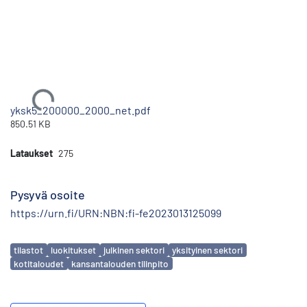
Ladataan...
yksk5_200000_2000_net.pdf
850.51 KB
Lataukset
275
Pysyvä osoite
https://urn.fi/URN:NBN:fi-fe2023013125099
Avainsanat
tilastot
luokitukset
julkinen sektori
yksityinen sektori
kotitaloudet
kansantalouden tilinpito