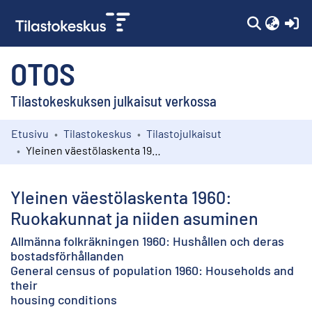
(c
OTOS
Tilastokeskuksen julkaisut verkossa
Etusivu
Tilastokeskus
Tilastojulkaisut
Kokoelmat
Yleinen väestölaskenta 1960: Ruokakunnat ja niiden asuminen
Selaa
Yleinen väestölaskenta 1960:
Ruokakunnat ja niiden asuminen
Allmänna folkräkningen 1960: Hushållen och deras
bostadsförhållanden
General census of population 1960: Households and
their
housing conditions