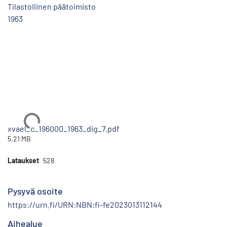
Tilastollinen päätoimisto
1963
Ladataan...
xvael_c_196000_1963_dig_7.pdf
5.21 MB
Lataukset
528
Pysyvä osoite
https://urn.fi/URN:NBN:fi-fe2023013112144
Aihealue