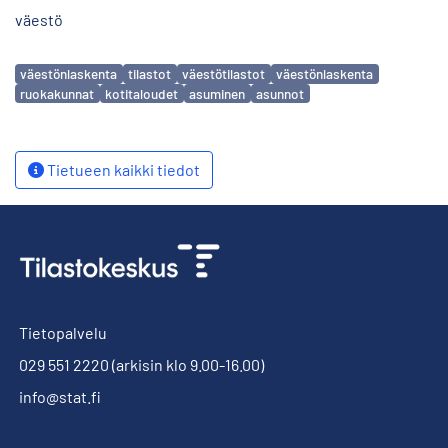
väestö
Avainsanat
väestönlaskenta
tilastot
väestötilastot
väestönlaskenta
ruokakunnat
kotitaloudet
asuminen
asunnot
Tietueen kaikki tiedot
Tietopalvelu
029 551 2220
(arkisin klo 9.00-16.00)
info@stat.fi