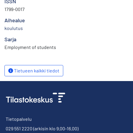
ISSN
1799-0017
Aihealue
koulutus
Sarja
Employment of students
Tietueen kaikki tiedot
Tietopalvelu
029 551 2220
(arkisin klo 9.00-16.00)