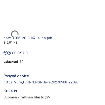
Ladataan...
opty_2016_2018-03-14_en.pdf
216.84 KB
CC BY 4.0
Lataukset
50
Pysyvä osoite
https://urn.fi/URN:NBN:fi-fe20230908122098
Kuvaus
Suomen virallinen tilasto (SVT)