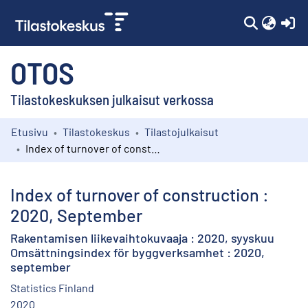
(c
OTOS
Tilastokeskuksen julkaisut verkossa
Etusivu
Tilastokeskus
Tilastojulkaisut
Kokoelmat
Index of turnover of construction : 2020, September
Selaa
Index of turnover of construction :
2020, September
Rakentamisen liikevaihtokuvaaja : 2020, syyskuu
Omsättningsindex för byggverksamhet : 2020,
september
Statistics Finland
2020