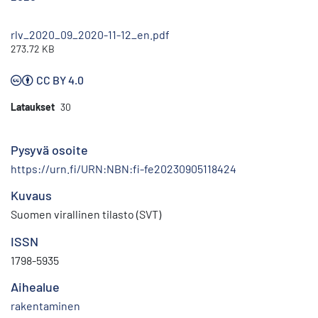
rlv_2020_09_2020-11-12_en.pdf
273.72 KB
CC BY 4.0
Lataukset
30
Pysyvä osoite
https://urn.fi/URN:NBN:fi-fe20230905118424
Kuvaus
Suomen virallinen tilasto (SVT)
ISSN
1798-5935
Aihealue
rakentaminen