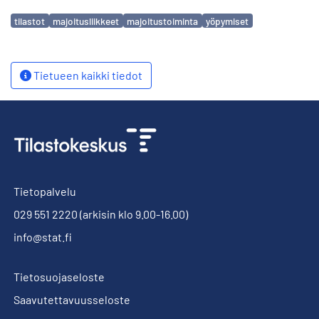
Avainsanat
tilastot
majoitusliikkeet
majoitustoiminta
yöpymiset
Tietueen kaikki tiedot
Tietopalvelu
029 551 2220
(arkisin klo 9.00-16.00)
info@stat.fi
Tietosuojaseloste
Saavutettavuusseloste