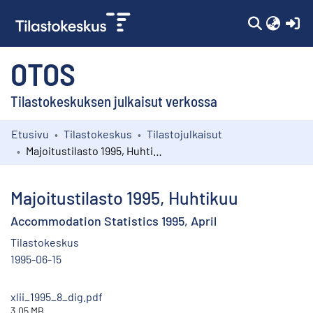
(c
OTOS
Tilastokeskuksen julkaisut verkossa
Etusivu
Tilastokeskus
Tilastojulkaisut
Kokoelmat
Majoitustilasto 1995, Huhtikuu
Selaa
Majoitustilasto 1995, Huhtikuu
Accommodation Statistics 1995, April
Tilastokeskus
1995-06-15
xlii_1995_8_dig.pdf
3.05 MB