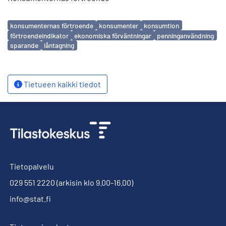
Avainsanat
konsumenternas förtroende
konsumenter
konsumtion
förtroendeindikator
ekonomiska förväntningar
penninganvändning
sparande
låntagning
Tietueen kaikki tiedot
Tietopalvelu
029 551 2220
(arkisin klo 9.00-16.00)
info@stat.fi