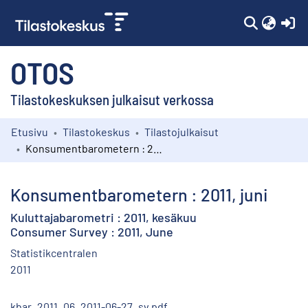
(c
OTOS
Tilastokeskuksen julkaisut verkossa
Etusivu
Tilastokeskus
Tilastojulkaisut
Kokoelmat
Konsumentbarometern : 2011, juni
Selaa
Konsumentbarometern : 2011, juni
Kuluttajabarometri : 2011, kesäkuu
Consumer Survey : 2011, June
Statistikcentralen
2011
kbar_2011_06_2011-06-27_sv.pdf