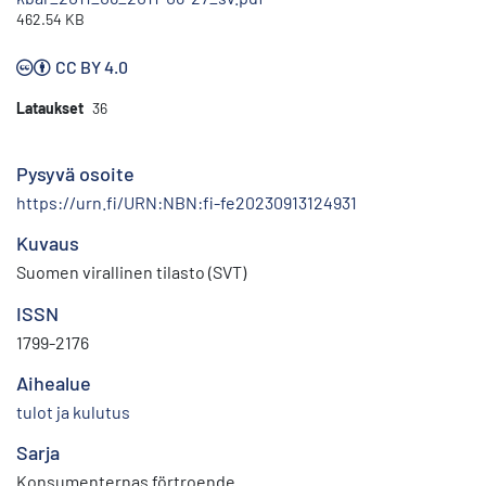
462.54 KB
CC BY 4.0
Lataukset
36
Pysyvä osoite
https://urn.fi/URN:NBN:fi-fe20230913124931
Kuvaus
Suomen virallinen tilasto (SVT)
ISSN
1799-2176
Aihealue
tulot ja kulutus
Sarja
Konsumenternas förtroende