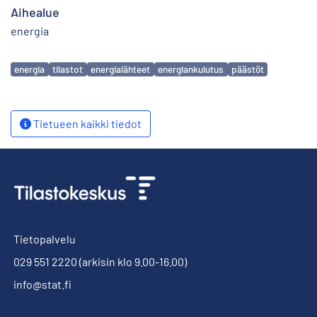
Aihealue
energia
Avainsanat
energia
tilastot
energialähteet
energiankulutus
päästöt
Tietueen kaikki tiedot
Tietopalvelu
029 551 2220
(arkisin klo 9.00-16.00)
info@stat.fi