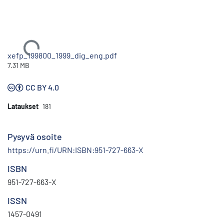
Ladataan...
xefp_199800_1999_dig_eng.pdf
7.31 MB
CC BY 4.0
Lataukset
181
Pysyvä osoite
https://urn.fi/URN:ISBN:951-727-663-X
ISBN
951-727-663-X
ISSN
1457-0491