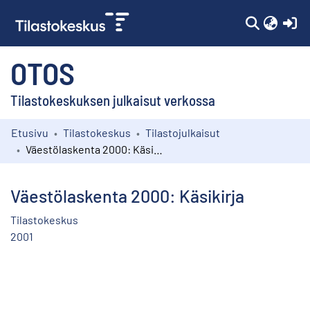
(c
OTOS
Tilastokeskuksen julkaisut verkossa
Etusivu
Tilastokeskus
Tilastojulkaisut
Kokoelmat
Väestölaskenta 2000: Käsikirja
Selaa
Väestölaskenta 2000: Käsikirja
Tilastokeskus
2001