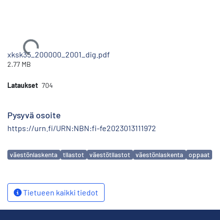
Ladataan...
xksk35_200000_2001_dig.pdf
2.77 MB
Lataukset
704
Pysyvä osoite
https://urn.fi/URN:NBN:fi-fe2023013111972
Avainsanat
väestönlaskenta
tilastot
väestötilastot
väestönlaskenta
oppaat
Tietueen kaikki tiedot