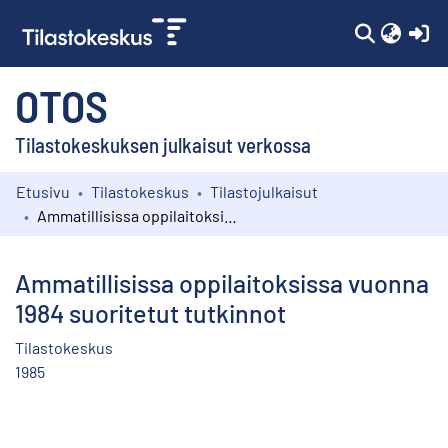
(c
OTOS
Tilastokeskuksen julkaisut verkossa
Etusivu
Tilastokeskus
Tilastojulkaisut
Kokoelmat
Ammatillisissa oppilaitoksissa vuonna 1984 suoritetut tutkinnot
Selaa
Ammatillisissa oppilaitoksissa vuonna
1984 suoritetut tutkinnot
Tilastokeskus
1985