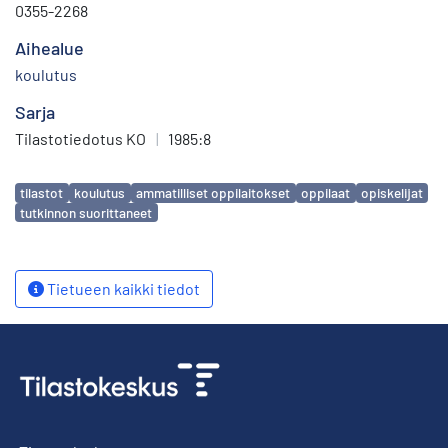
0355-2268
Aihealue
koulutus
Sarja
Tilastotiedotus KO
|
1985:8
Avainsanat
tilastot
koulutus
ammatilliset oppilaitokset
oppilaat
opiskelijat
tutkinnon suorittaneet
Tietueen kaikki tiedot