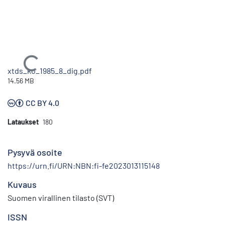
Ladataan...
xtds_ko_1985_8_dig.pdf
14.56 MB
CC BY 4.0
Lataukset
180
Pysyvä osoite
https://urn.fi/URN:NBN:fi-fe2023013115148
Kuvaus
Suomen virallinen tilasto (SVT)
ISSN