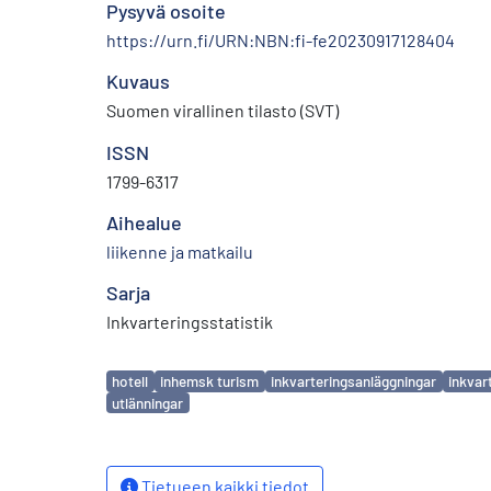
Pysyvä osoite
https://urn.fi/URN:NBN:fi-fe20230917128404
Kuvaus
Suomen virallinen tilasto (SVT)
ISSN
1799-6317
Aihealue
liikenne ja matkailu
Sarja
Inkvarteringsstatistik
Avainsanat
hotell
inhemsk turism
inkvarteringsanläggningar
inkvar
utlänningar
Tietueen kaikki tiedot