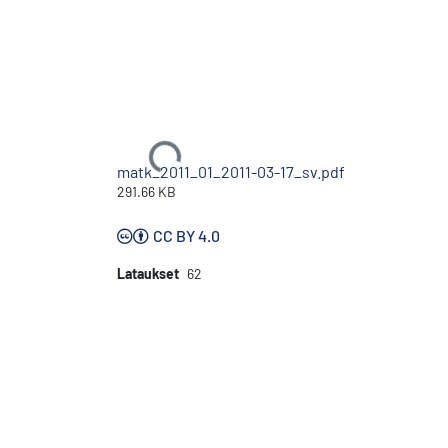
Ladataan...
matk_2011_01_2011-03-17_sv.pdf
291.66 KB
CC BY 4.0
Lataukset
62