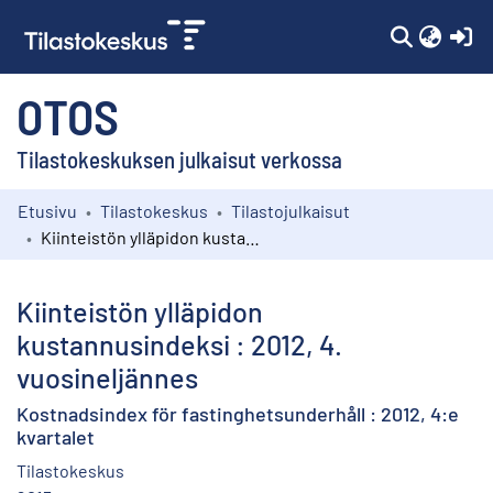
(c
OTOS
Tilastokeskuksen julkaisut verkossa
Etusivu
Tilastokeskus
Tilastojulkaisut
Kokoelmat
Kiinteistön ylläpidon kustannusindeksi : 2012, 4. vuosineljännes
Selaa
Kiinteistön ylläpidon
kustannusindeksi : 2012, 4.
vuosineljännes
Kostnadsindex för fastinghetsunderhåll : 2012, 4:e
kvartalet
Tilastokeskus