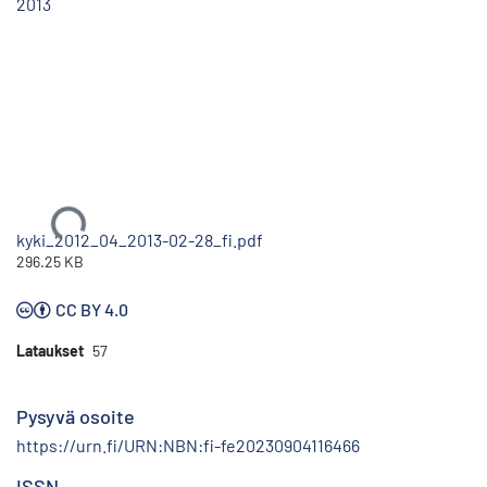
2013
Ladataan...
kyki_2012_04_2013-02-28_fi.pdf
296.25 KB
CC BY 4.0
Lataukset
57
Pysyvä osoite
https://urn.fi/URN:NBN:fi-fe20230904116466
ISSN