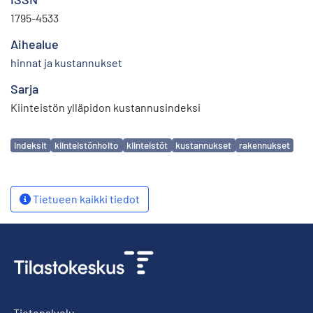
1795-4533
Aihealue
hinnat ja kustannukset
Sarja
Kiinteistön ylläpidon kustannusindeksi
Avainsanat
indeksit
kiinteistönhoito
kiinteistöt
kustannukset
rakennukset
Tietueen kaikki tiedot
Tietopalvelu