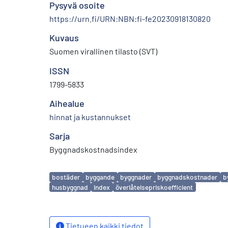
Pysyvä osoite
https://urn.fi/URN:NBN:fi-fe20230918130820
Kuvaus
Suomen virallinen tilasto (SVT)
ISSN
1799-5833
Aihealue
hinnat ja kustannukset
Sarja
Byggnadskostnadsindex
Avainsanat
bostäder
byggande
byggnader
byggnadskostnader
b
husbyggnad
index
överlåtelsepriskoefficient
Tietueen kaikki tiedot