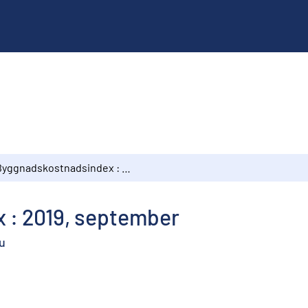
Byggnadskostnadsindex : 2019, september
 : 2019, september
u