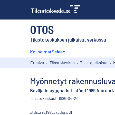
OTOS
Tilastokeskuksen julkaisut verkossa
Kokoelmat
Selaa
Etusivu
Tilastokeskus
Tilastojulkaisut
Myönnetyt rakennusluva
Beviljade byggnadstillstånd 1986 februar
Tilastokeskus
1986-04-24
xtds_ra_1986_7_dig.pdf