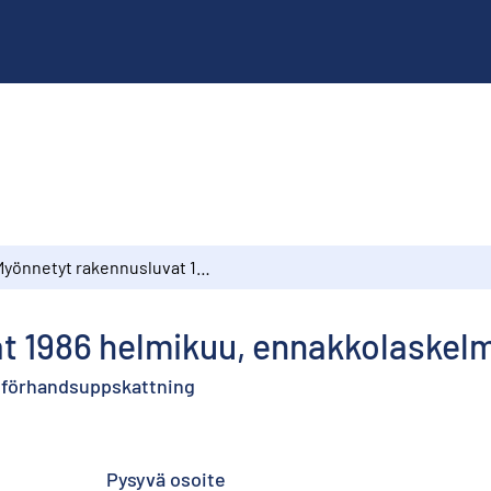
Myönnetyt rakennusluvat 1986 helmikuu, ennakkolaskelma
t 1986 helmikuu, ennakkolaskel
i, förhandsuppskattning
Pysyvä osoite