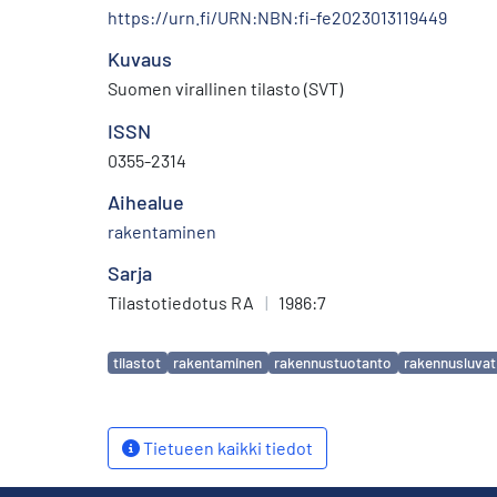
https://urn.fi/URN:NBN:fi-fe2023013119449
Kuvaus
Suomen virallinen tilasto (SVT)
ISSN
0355-2314
Aihealue
rakentaminen
Sarja
Tilastotiedotus RA
|
1986:7
Avainsanat
tilastot
rakentaminen
rakennustuotanto
rakennusluvat
Tietueen kaikki tiedot