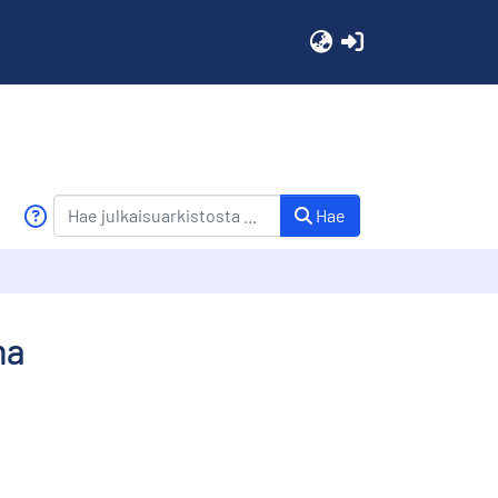
(current)
Hae
ma