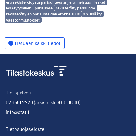
ero rekisteröidystä parisuhteesta
eronneisuus
lesket
leskeytyminen
parisuhde
rekisteröity parisuhde
rekisteröityjen parisuhteiden eronneisuus
siviilisääty
väestönmuutokset
Tietueen kaikki tiedot
Tietopalvelu
029 551 2220
(arkisin klo 9.00-16.00)
info@stat.fi
Tietosuojaseloste