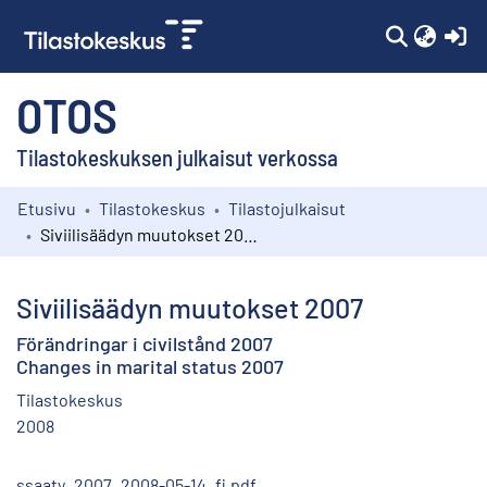
(c
OTOS
Tilastokeskuksen julkaisut verkossa
Etusivu
Tilastokeskus
Tilastojulkaisut
Kokoelmat
Siviilisäädyn muutokset 2007
Selaa
Siviilisäädyn muutokset 2007
Förändringar i civilstånd 2007
Changes in marital status 2007
Tilastokeskus
2008
ssaaty_2007_2008-05-14_fi.pdf