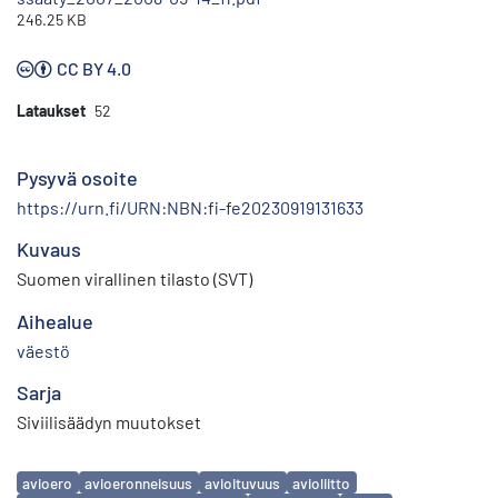
246.25 KB
CC BY 4.0
Lataukset
52
Pysyvä osoite
https://urn.fi/URN:NBN:fi-fe20230919131633
Kuvaus
Suomen virallinen tilasto (SVT)
Aihealue
väestö
Sarja
Siviilisäädyn muutokset
Avainsanat
avioero
avioeronneisuus
avioituvuus
avioliitto