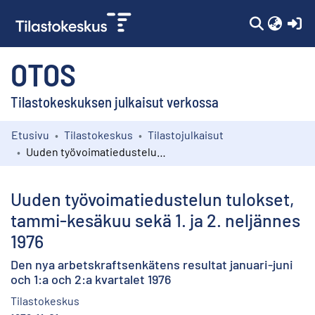
(c
OTOS
Tilastokeskuksen julkaisut verkossa
Etusivu
Tilastokeskus
Tilastojulkaisut
Kokoelmat
Uuden työvoimatiedustelun tulokset, tammi-kesäkuu sekä 1. ja 2. neljännes 1976
Selaa
Uuden työvoimatiedustelun tulokset,
tammi-kesäkuu sekä 1. ja 2. neljännes
1976
Den nya arbetskraftsenkätens resultat januari-juni
och 1:a och 2:a kvartalet 1976
Tilastokeskus