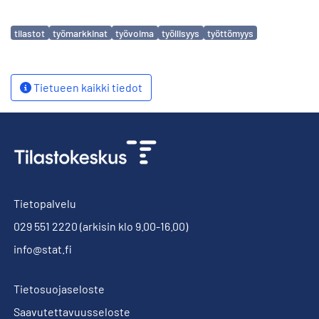
Avainsanat
tilastot
työmarkkinat
työvoima
työllisyys
työttömyys
Tietueen kaikki tiedot
Tietopalvelu
029 551 2220
(arkisin klo 9.00-16.00)
info@stat.fi
Tietosuojaseloste
Saavutettavuusseloste