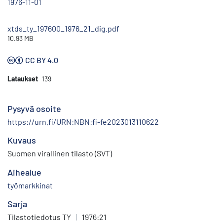
1976-11-01
xtds_ty_197600_1976_21_dig.pdf
10.93 MB
CC BY 4.0
Lataukset
139
Pysyvä osoite
https://urn.fi/URN:NBN:fi-fe2023013110622
Kuvaus
Suomen virallinen tilasto (SVT)
Aihealue
työmarkkinat
Sarja
Tilastotiedotus TY
|
1976:21