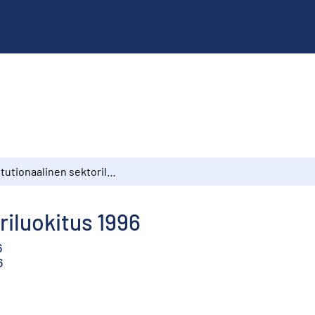
Institutionaalinen sektoriluokitus 1996
riluokitus 1996
6
6