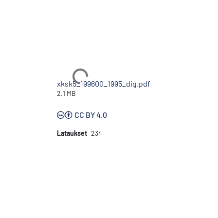
Ladataan...
xksk5_199600_1995_dig.pdf
2.1 MB
CC BY 4.0
Lataukset
234