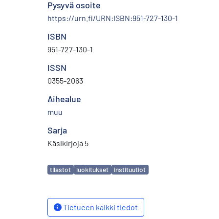
Pysyvä osoite
https://urn.fi/URN:ISBN:951-727-130-1
ISBN
951-727-130-1
ISSN
0355-2063
Aihealue
muu
Sarja
Käsikirjoja 5
Avainsanat
tilastot
luokitukset
instituutiot
Tietueen kaikki tiedot