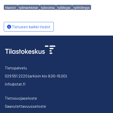
Avainsanat
tilastot
työmarkkinat
työvoima
työllisyys
työttömyys
Tietueen kaikki tiedot
Tietopalvelu
029 551 2220
(arkisin klo 9.00-16.00)
info@stat.fi
Tietosuojaseloste
Saavutettavuusseloste