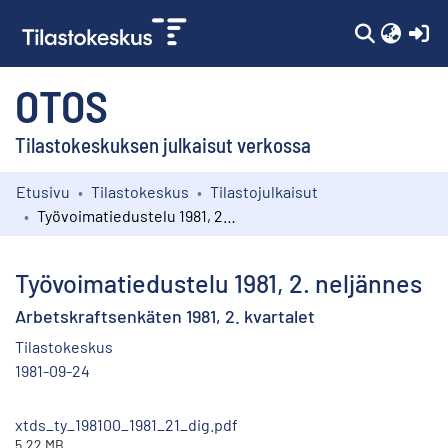
(c
OTOS
Tilastokeskuksen julkaisut verkossa
Etusivu
Tilastokeskus
Tilastojulkaisut
Kokoelmat
Työvoimatiedustelu 1981, 2. neljännes
Selaa
Työvoimatiedustelu 1981, 2. neljännes
Arbetskraftsenkäten 1981, 2. kvartalet
Tilastokeskus
1981-09-24
xtds_ty_198100_1981_21_dig.pdf
5.22 MB