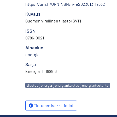
https://urn.fi/URN:NBN:fi-fe2023013119532
Kuvaus
Suomen virallinen tilasto (SVT)
ISSN
0786-0021
Aihealue
energia
Sarja
Energia
|
1989:6
Avainsanat
tilastot
energia
energiankulutus
energiantuotanto
Tietueen kaikki tiedot