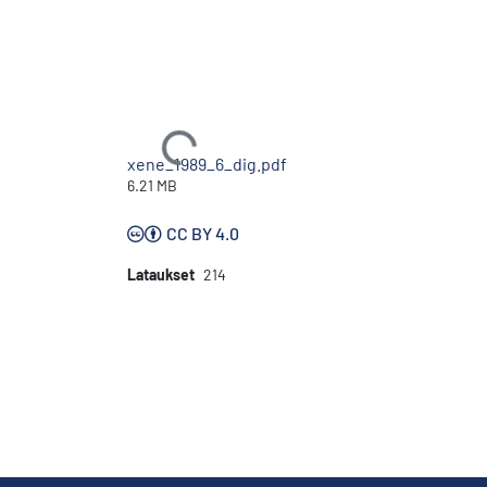
Ladataan...
xene_1989_6_dig.pdf
6.21 MB
CC BY 4.0
Lataukset
214