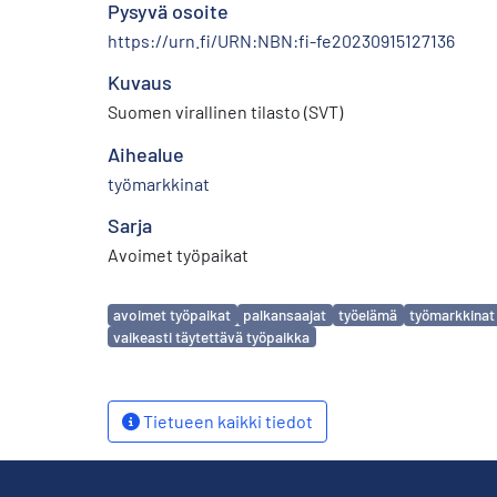
Pysyvä osoite
https://urn.fi/URN:NBN:fi-fe20230915127136
Kuvaus
Suomen virallinen tilasto (SVT)
Aihealue
työmarkkinat
Sarja
Avoimet työpaikat
Avainsanat
avoimet työpaikat
palkansaajat
työelämä
työmarkkinat
vaikeasti täytettävä työpaikka
Tietueen kaikki tiedot