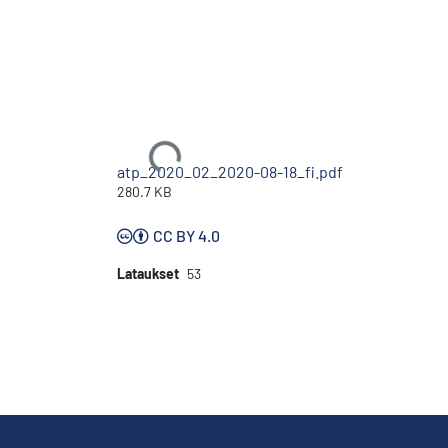
Ladataan...
atp_2020_02_2020-08-18_fi.pdf
280.7 KB
CC BY 4.0
Lataukset
53