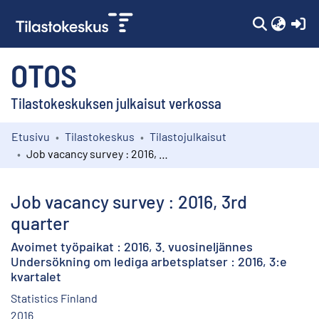
(c
OTOS
Tilastokeskuksen julkaisut verkossa
Etusivu
Tilastokeskus
Tilastojulkaisut
Kokoelmat
Job vacancy survey : 2016, 3rd quarter
Selaa
Job vacancy survey : 2016, 3rd
quarter
Avoimet työpaikat : 2016, 3. vuosineljännes
Undersökning om lediga arbetsplatser : 2016, 3:e
kvartalet
Statistics Finland
2016