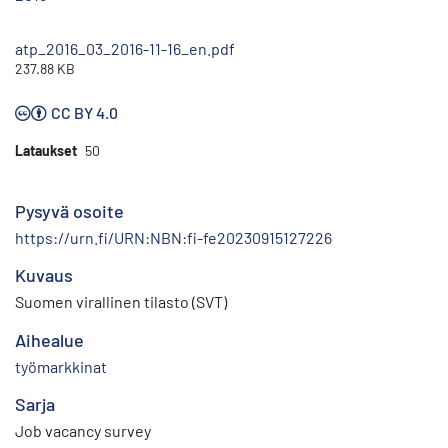
atp_2016_03_2016-11-16_en.pdf
237.88 KB
CC BY 4.0
Lataukset
50
Pysyvä osoite
https://urn.fi/URN:NBN:fi-fe20230915127226
Kuvaus
Suomen virallinen tilasto (SVT)
Aihealue
työmarkkinat
Sarja
Job vacancy survey