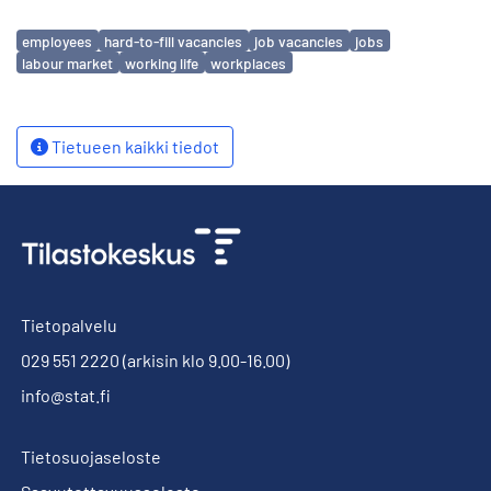
Avainsanat
employees
hard-to-fill vacancies
job vacancies
jobs
labour market
working life
workplaces
Tietueen kaikki tiedot
Tietopalvelu
029 551 2220
(arkisin klo 9.00-16.00)
info@stat.fi
Tietosuojaseloste