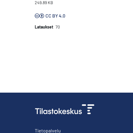
249.89 KB
CC BY 4.0
Lataukset
70
Tietopalvelu