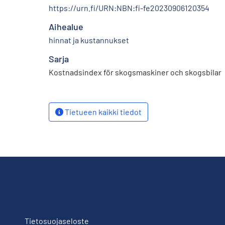
https://urn.fi/URN:NBN:fi-fe20230906120354
Aihealue
hinnat ja kustannukset
Sarja
Kostnadsindex för skogsmaskiner och skogsbilar
Tietueen kaikki tiedot
Tietosuojaseloste