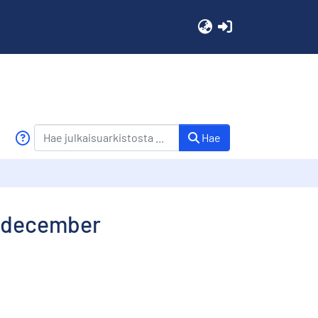
(current)
Hae
, december