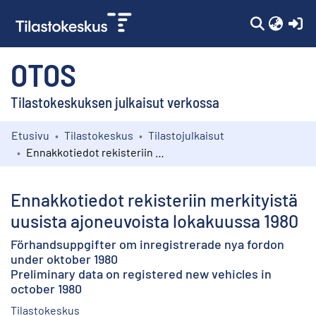
(c
OTOS
Tilastokeskuksen julkaisut verkossa
Etusivu
Tilastokeskus
Tilastojulkaisut
Kokoelmat
Ennakkotiedot rekisteriin merkityistä uusista ajoneuvoista lokakuussa 1980
Selaa
Ennakkotiedot rekisteriin merkityistä
uusista ajoneuvoista lokakuussa 1980
Förhandsuppgifter om inregistrerade nya fordon
under oktober 1980
Preliminary data on registered new vehicles in
october 1980
Tilastokeskus