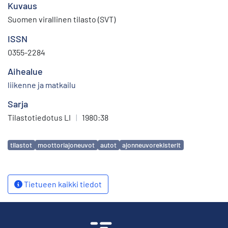
Kuvaus
Suomen virallinen tilasto (SVT)
ISSN
0355-2284
Aihealue
liikenne ja matkailu
Sarja
Tilastotiedotus LI
|
1980:38
Avainsanat
tilastot
moottoriajoneuvot
autot
ajonneuvorekisterit
Tietueen kaikki tiedot