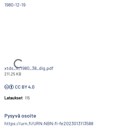
1980-12-19
Ladataan...
xtds_li_1980_38_dig.pdf
211.25 KB
CC BY 4.0
Lataukset
115
Pysyvä osoite
https://urn.fi/URN:NBN:fi-fe2023013113588