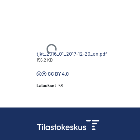
Ladataan...
tjkt_2016_01_2017-12-20_en.pdf
156.2 KB
CC BY 4.0
Lataukset
58