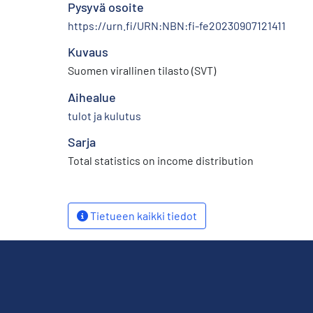
Pysyvä osoite
https://urn.fi/URN:NBN:fi-fe20230907121411
Kuvaus
Suomen virallinen tilasto (SVT)
Aihealue
tulot ja kulutus
Sarja
Total statistics on income distribution
Tietueen kaikki tiedot