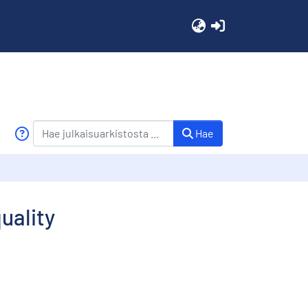
(current)
Hae
uality