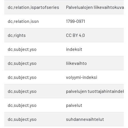
dc.relation.ispartofseries
Palvelualojen liikevaihtokuvaaj
dc.relation.issn
1799-0971
dc.rights
CC BY 4.0
dc.subject.yso
indeksit
dc.subject.yso
liikevaihto
dc.subject.yso
volyymi-indeksi
dc.subject.yso
palvelujen tuottajahintaindeks
dc.subject.yso
palvelut
dc.subject.yso
suhdannevaihtelut