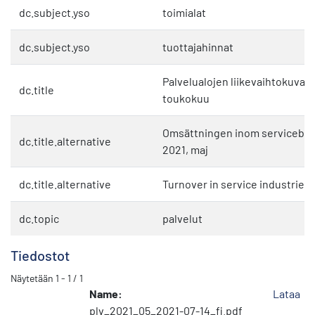
dc.subject.yso
toimialat
dc.subject.yso
tuottajahinnat
Palvelualojen liikevaihtokuvaaja
dc.title
toukokuu
Omsättningen inom servicebra
dc.title.alternative
2021, maj
dc.title.alternative
Turnover in service industries 
dc.topic
palvelut
Tiedostot
Näytetään
1 - 1 / 1
Name:
Lataa
plv_2021_05_2021-07-14_fi.pdf