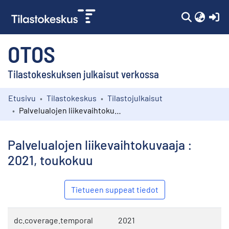
(c
OTOS
Tilastokeskuksen julkaisut verkossa
Etusivu
Tilastokeskus
Tilastojulkaisut
Kokoelmat
Palvelualojen liikevaihtokuvaaja : 2021, toukokuu
Selaa
Palvelualojen liikevaihtokuvaaja :
2021, toukokuu
Tietueen suppeat tiedot
dc.coverage.temporal
2021