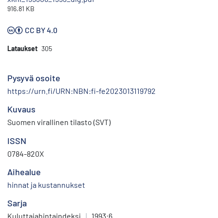
916.81 KB
CC BY 4.0
Lataukset
305
Pysyvä osoite
https://urn.fi/URN:NBN:fi-fe2023013119792
Kuvaus
Suomen virallinen tilasto (SVT)
ISSN
0784-820X
Aihealue
hinnat ja kustannukset
Sarja
Kuluttajahintaindeksi
|
1993:6