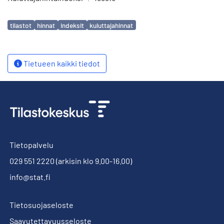
Avainsanat
tilastot
hinnat
indeksit
kuluttajahinnat
Tietueen kaikki tiedot
Tietopalvelu
029 551 2220
(arkisin klo 9.00-16.00)
info@stat.fi
Tietosuojaseloste
Saavutettavuusseloste