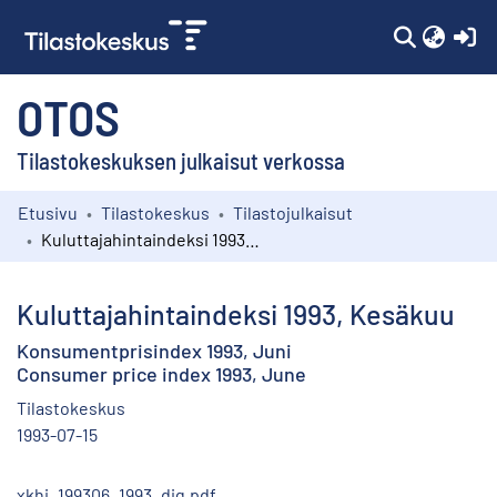
(c
OTOS
Tilastokeskuksen julkaisut verkossa
Etusivu
Tilastokeskus
Tilastojulkaisut
Kokoelmat
Kuluttajahintaindeksi 1993, Kesäkuu
Selaa
Kuluttajahintaindeksi 1993, Kesäkuu
Konsumentprisindex 1993, Juni
Consumer price index 1993, June
Tilastokeskus
1993-07-15
xkhi_199306_1993_dig.pdf