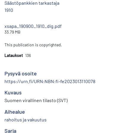
Säästöpankkien tarkastaja
1910
xsapa_190900_1910_dig.pdf
33.79 MB
This publication is copyrighted.
Lataukset
136
Pysyvä osoite
https://urn.fi/URN:NBN:fi-fe2023013110078
Kuvaus
Suomen virallinen tilasto (SVT)
Aihealue
rahoitus ja vakuutus
Sarja