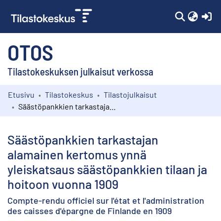
(c
OTOS
Tilastokeskuksen julkaisut verkossa
Etusivu
Tilastokeskus
Tilastojulkaisut
Kokoelmat
Säästöpankkien tarkastajan alamainen kertomus ynnä yleiskatsaus säästöpankkien tilaan ja hoitoon vuonna 1909
Selaa
Säästöpankkien tarkastajan
alamainen kertomus ynnä
yleiskatsaus säästöpankkien tilaan ja
hoitoon vuonna 1909
Compte-rendu officiel sur l'état et l'administration
des caisses d'épargne de Finlande en 1909