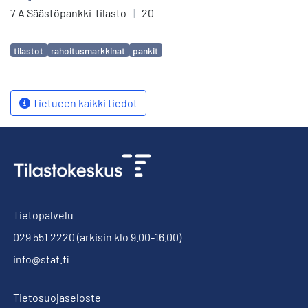
7 A Säästöpankki-tilasto
|
20
Avainsanat
tilastot
rahoitusmarkkinat
pankit
Tietueen kaikki tiedot
Tietopalvelu
029 551 2220
(arkisin klo 9.00-16.00)
info@stat.fi
Tietosuojaseloste