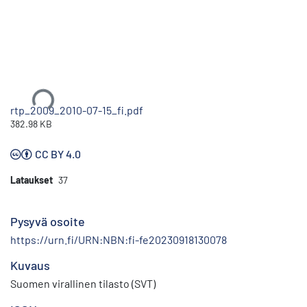
Ladataan...
rtp_2009_2010-07-15_fi.pdf
382.98 KB
CC BY 4.0
Lataukset
37
Pysyvä osoite
https://urn.fi/URN:NBN:fi-fe20230918130078
Kuvaus
Suomen virallinen tilasto (SVT)