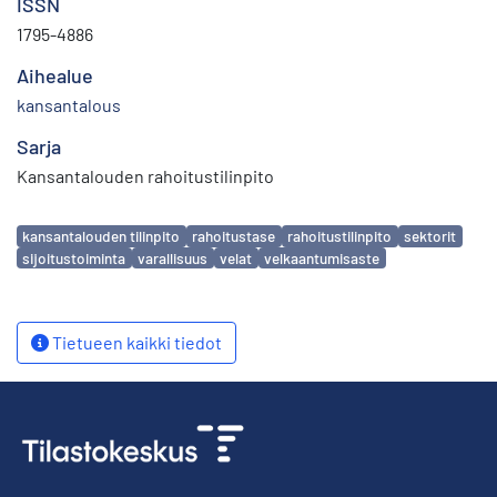
ISSN
1795-4886
Aihealue
kansantalous
Sarja
Kansantalouden rahoitustilinpito
Avainsanat
kansantalouden tilinpito
rahoitustase
rahoitustilinpito
sektorit
sijoitustoiminta
varallisuus
velat
velkaantumisaste
Tietueen kaikki tiedot