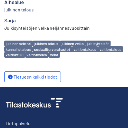
Aihealue
julkinen talous
Sarja
Julkisyhteisöjen velka neljännesvuosittain
Avainsanat
julkinen sektori
julkinen talous
julkinen velka
julkisyhteisöt
kunnallistalous
sosiaaliturvarahastot
valtiontakaus
valtiontalous
valtiontuki
valtionvelka
velat
Tietueen kaikki tiedot
Tietopalvelu