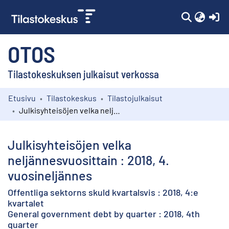
(c
OTOS
Tilastokeskuksen julkaisut verkossa
Etusivu
Tilastokeskus
Tilastojulkaisut
Kokoelmat
Julkisyhteisöjen velka neljännesvuosittain : 2018, 4. vuosineljännes
Selaa
Julkisyhteisöjen velka
neljännesvuosittain : 2018, 4.
vuosineljännes
Offentliga sektorns skuld kvartalsvis : 2018, 4:e
kvartalet
General government debt by quarter : 2018, 4th
quarter