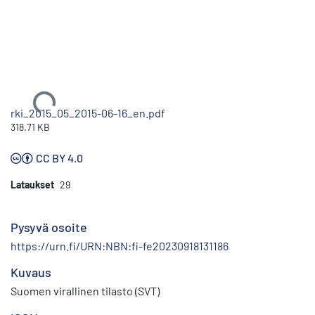
Ladataan...
rki_2015_05_2015-06-16_en.pdf
318.71 KB
CC BY 4.0
Lataukset
29
Pysyvä osoite
https://urn.fi/URN:NBN:fi-fe20230918131186
Kuvaus
Suomen virallinen tilasto (SVT)