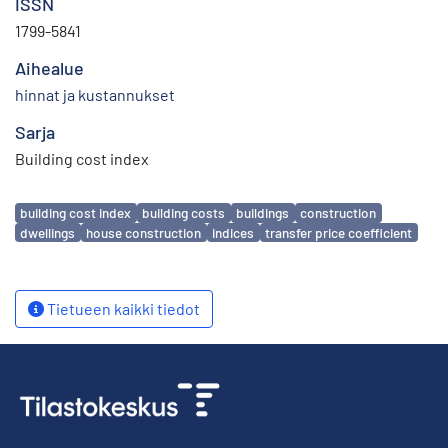
ISSN
1799-5841
Aihealue
hinnat ja kustannukset
Sarja
Building cost index
Avainsanat
building cost index
building costs
buildings
construction
dwellings
house construction
indices
transfer price coefficient
Tietueen kaikki tiedot