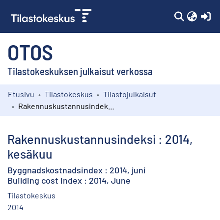
(c
OTOS
Tilastokeskuksen julkaisut verkossa
Etusivu
Tilastokeskus
Tilastojulkaisut
Kokoelmat
Rakennuskustannusindeksi : 2014, kesäkuu
Selaa
Rakennuskustannusindeksi : 2014,
kesäkuu
Byggnadskostnadsindex : 2014, juni
Building cost index : 2014, June
Tilastokeskus
2014