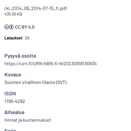
rki_2014_06_2014-07-15_fi.pdf
435.55 KB
CC BY 4.0
Lataukset
29
Pysyvä osoite
https://urn.fi/URN:NBN:fi-fe20230918130634
Kuvaus
Suomen virallinen tilasto (SVT)
ISSN
1795-4282
Aihealue
hinnat ja kustannukset
Sarja