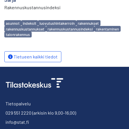
Rakennuskustannusindeksi
Avainsanat
asunnot
indeksit
luovutushintakerroin
rakennukset
rakennuskustannukset
rakennuskustannusindeksi
rakentaminen
talonrakennus
Tietueen kaikki tiedot
Tietopalvelu
029 551 2220
(arkisin klo 9.00-16.00)
info@stat.fi