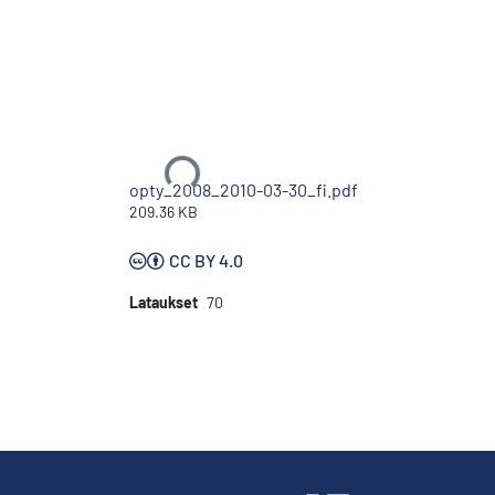
Ladataan...
opty_2008_2010-03-30_fi.pdf
209.36 KB
CC BY 4.0
Lataukset
70