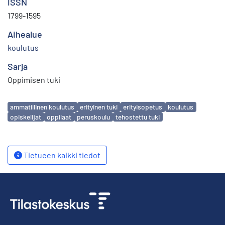
ISSN
1799-1595
Aihealue
koulutus
Sarja
Oppimisen tuki
Avainsanat
ammatillinen koulutus
erityinen tuki
erityisopetus
koulutus
opiskelijat
oppilaat
peruskoulu
tehostettu tuki
Tietueen kaikki tiedot