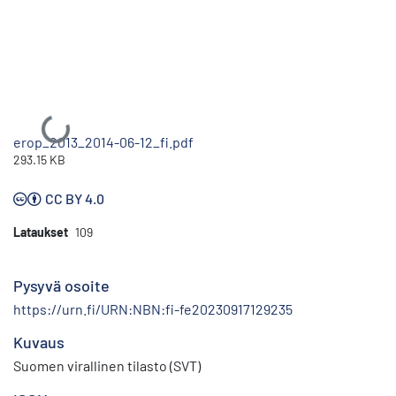
Ladataan...
erop_2013_2014-06-12_fi.pdf
293.15 KB
CC BY 4.0
Lataukset
109
Pysyvä osoite
https://urn.fi/URN:NBN:fi-fe20230917129235
Kuvaus
Suomen virallinen tilasto (SVT)